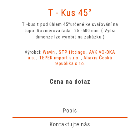
T - Kus 45°
T -kus t pod úhlem 45°určené ke svařování na
tupo. Rozměrová řada : 25 -500 mm. ( Vyšší
dimenze lze vyrobit na zakázku.)
Výrobci:
Wavin
,
STP fittings
,
AVK VO-DKA
a.s.
,
TEPER import s.r.o.
,
Aliaxis Česká
republika s.r.o.
Cena na dotaz
Popis
Kontaktujte nás