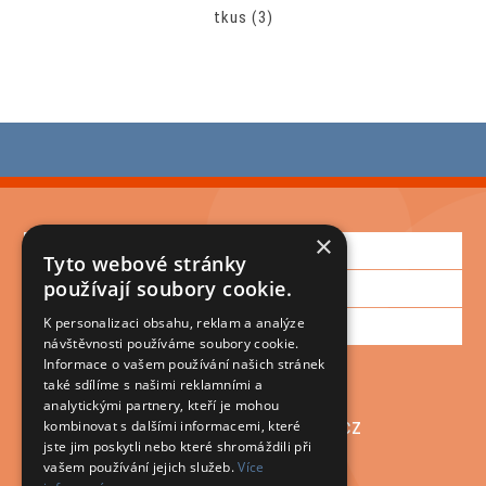
tkus
(3)
×
Informace
Tyto webové stránky
Zákaznická podpora
používají soubory cookie.
Můj účet
K personalizaci obsahu, reklam a analýze
návštěvnosti používáme soubory cookie.
Informace o vašem používání našich stránek
také sdílíme s našimi reklamními a
+420 572 430 571
analytickými partnery, kteří je mohou
plastmont@plastmont.cz
kombinovat s dalšími informacemi, které
jste jim poskytli nebo které shromáždili při
vašem používání jejich služeb.
Více