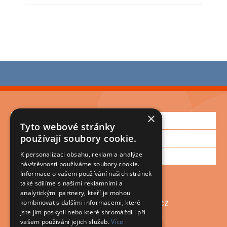
×
Informace
Tyto webové stránky
Zákaznická podpora
používají soubory cookie.
Můj účet
K personalizaci obsahu, reklam a analýze
návštěvnosti používáme soubory cookie.
Informace o vašem používání našich stránek
také sdílíme s našimi reklamními a
+420 572 430 571
analytickými partnery, kteří je mohou
plastmont@plastmont.cz
kombinovat s dalšími informacemi, které
jste jim poskytli nebo které shromáždili při
vašem používání jejich služeb.
Více