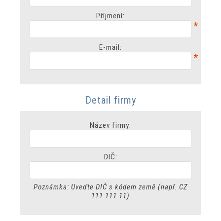
Příjmení:
*
E-mail:
*
Detail firmy
Název firmy:
DIČ:
Poznámka: Uveďte DIČ s kódem země (např. CZ
111 111 11)