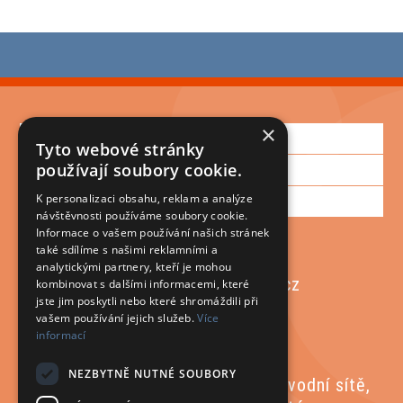
×
Informace
Tyto webové stránky
Zákaznická podpora
používají soubory cookie.
Můj účet
K personalizaci obsahu, reklam a analýze
návštěvnosti používáme soubory cookie.
Informace o vašem používání našich stránek
také sdílíme s našimi reklamními a
+420 572 430 571
analytickými partnery, kteří je mohou
plastmont@plastmont.cz
kombinovat s dalšími informacemi, které
jste jim poskytli nebo které shromáždili při
vašem používání jejich služeb.
Více
informací
NEZBYTNĚ NUTNÉ SOUBORY
Materiály pro kanalizační a vodovodní sítě,