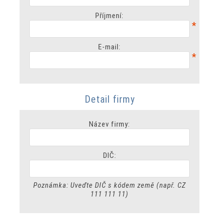
Příjmení:
*
E-mail:
*
Detail firmy
Název firmy:
DIČ:
Poznámka: Uveďte DIČ s kódem země (např. CZ
111 111 11)