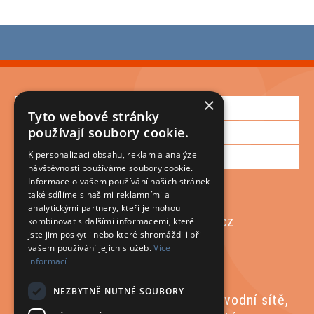
×
Informace
Tyto webové stránky
Zákaznická podpora
používají soubory cookie.
Můj účet
K personalizaci obsahu, reklam a analýze
návštěvnosti používáme soubory cookie.
Informace o vašem používání našich stránek
také sdílíme s našimi reklamními a
+420 572 430 571
analytickými partnery, kteří je mohou
plastmont@plastmont.cz
kombinovat s dalšími informacemi, které
jste jim poskytli nebo které shromáždili při
vašem používání jejich služeb.
Více
informací
NEZBYTNĚ NUTNÉ SOUBORY
Materiály pro kanalizační a vodovodní sítě,