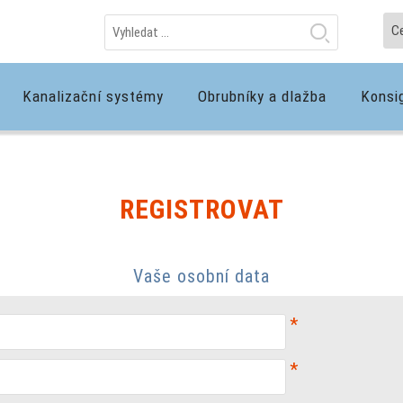
Kanalizační systémy
Obrubníky a dlažba
Konsi
REGISTROVAT
Vaše osobní data
*
*