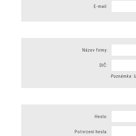
E-mail:
Název firmy:
DIČ:
Poznámka: U
Heslo:
Potvrzení hesla: