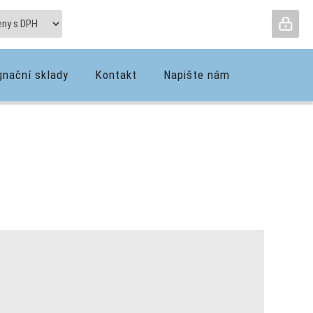
gnační sklady
Kontakt
Napište nám