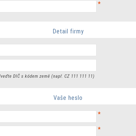
*
Detail firmy
veďte DIČ s kódem země (např. CZ 111 111 11)
Vaše heslo
*
*