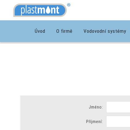
Úvod
O firmě
Vodovodní systémy
Jméno:
Příjmení: