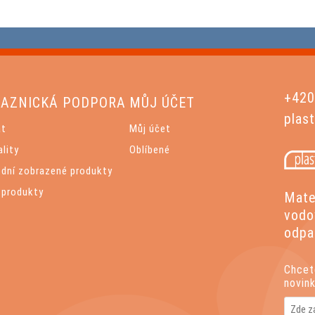
+420
AZNICKÁ PODPORA
MŮJ ÚČET
plas
at
Můj účet
lity
Oblíbené
ední zobrazené produkty
 produkty
Mater
vodo
odpa
Chcet
novin