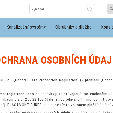
Kanalizační systémy
Obrubníky a dlažba
Konsi
OCHRANA OSOBNÍCH ÚDAJ
GDPR - „General Data Protection Regulation“ (v překladu „Obecné
ámci registrace nebo objednávky jako stávající či potencionální zá
fikační číslo: 255 22 108 (dále jen „prodávající“), mohou mít po
n“). PLASTMONT BUREŠ, s. r. o. se tímto zákonem plně řídí a činí v