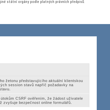
jiné státní orgány podle platných právních předpisů.
o žetonu představujícího aktuální klientskou
ských session stavů napříč požadavky na
stavu.
í útokům CSRF ověřením, že žádost uživatele
ž zvyšuje bezpečnost online formulářů.