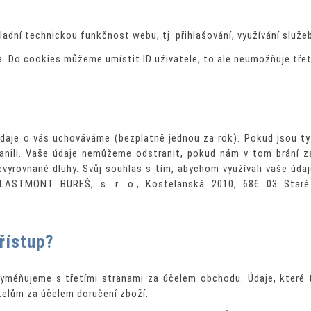
kladní technickou funkčnost webu, tj. přihlašování, využívání služe
a. Do cookies můžeme umístit ID uživatele, to ale neumožňuje tře
aje o vás uchováváme (bezplatně jednou za rok). Pokud jsou ty
anili. Vaše údaje nemůžeme odstranit, pokud nám v tom brání z
evyrovnané dluhy. Svůj souhlas s tím, abychom využívali vaše úda
LASTMONT BUREŠ, s. r. o., Kostelanská 2010, 686 03 Staré
řístup?
yměňujeme s třetími stranami za účelem obchodu. Údaje, které 
telům za účelem doručení zboží.