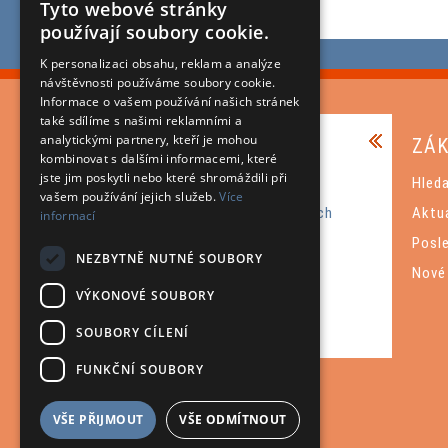
Tyto webové stránky
používají soubory cookie.
K personalizaci obsahu, reklam a analýze
návštěvnosti používáme soubory cookie.
Informace o vašem používání našich stránek
také sdílíme s našimi reklamními a
analytickými partnery, kteří je mohou
INFORMACE
ZÁK
kombinovat s dalšími informacemi, které
jste jim poskytli nebo které shromáždili při
Mapa webu
Hled
vašem používání jejich služeb.
Více
Ochrana osobních
Aktua
informací
údajů
Posl
NEZBYTNĚ NUTNÉ SOUBORY
O firmě
Nové
Kontakt
VÝKONOVÉ SOUBORY
Napište nám
SOUBORY CÍLENÍ
FUNKČNÍ SOUBORY
VŠE PŘIJMOUT
VŠE ODMÍTNOUT