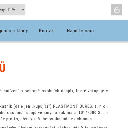
gnační sklady
Kontakt
Napište nám
Ů
 nařízení o ochraně osobních údajů), které vstupuje v
kazník (dále jen „kupující“) PLASTMONT BUREŠ, s. r. o.,
vahu osobních údajů ve smyslu zákona č. 101/2000 Sb. o
še pro to, aby tyto Vaše osobní údaje ochránila.