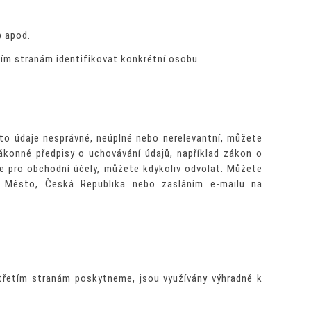
b apod.
tím stranám identifikovat konkrétní osobu.
to údaje nesprávné, neúplné nebo nerelevantní, můžete
ákonné předpisy o uchovávání údajů, například zákon o
je pro obchodní účely, můžete kdykoliv odvolat. Můžete
 Město, Česká Republika nebo zasláním e-mailu na
třetím stranám poskytneme, jsou využívány výhradně k