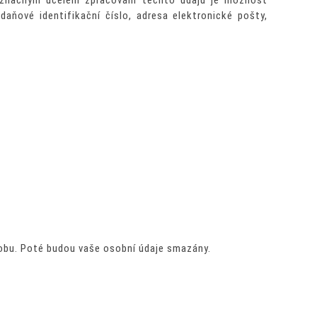
noznačným účelem zpracování těchto údajů je možnost
daňové identifikační číslo, adresa elektronické pošty,
obu. Poté budou vaše osobní údaje smazány.