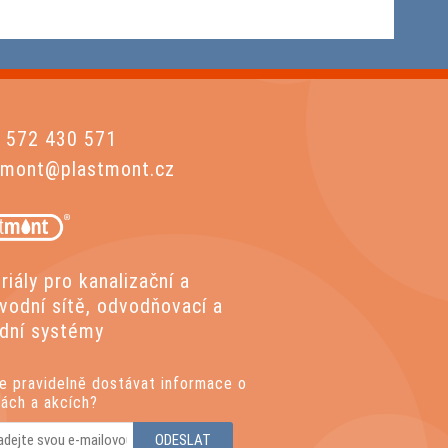
 572 430 571
tmont@plastmont.cz
iály pro kanalizační a
vodní sítě, odvodňovací a
dní systémy
e pravidelně dostávat informace o
kách a akcích?
ODESLAT