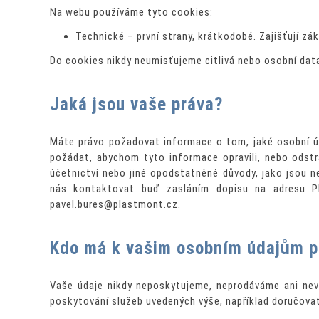
Na webu používáme tyto cookies:
Technické – první strany, krátkodobé. Zajišťují zá
Do cookies nikdy neumisťujeme citlivá nebo osobní dat
Jaká jsou vaše práva?
Máte právo požadovat informace o tom, jaké osobní úd
požádat, abychom tyto informace opravili, nebo odstr
účetnictví nebo jiné opodstatněné důvody, jako jsou n
nás kontaktovat buď zasláním dopisu na adresu P
pavel.bures@plastmont.cz
.
Kdo má k vašim osobním údajům p
Vaše údaje nikdy neposkytujeme, neprodáváme ani nev
poskytování služeb uvedených výše, například doručova