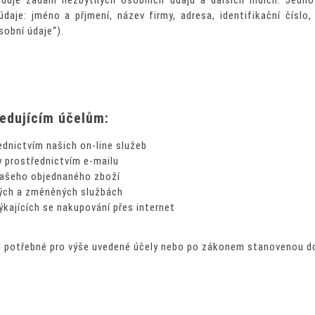
aduje zadání nezbytných osobních údajů a dalších indicií. Jed
je: jméno a přjmení, název firmy, adresa, identifikační číslo, 
sobní údaje“).
edujícím účelům:
dnictvím našich on-line služeb
y prostřednictvím e-mailu
vašeho objednaného zboží
vých a změněných službách
ýkajících se nakupování přes internet
 potřebné pro výše uvedené účely nebo po zákonem stanovenou d