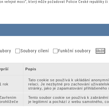
kon veřejné moci“, který může požadovat Policie České republiky či 
ubory
Soubory cílení
Funkční soubory
Uložit
yprší
Popis
Tato cookie se používá k ukládání anonymníh
1 rok
relaci. Je nezbytné pro zachování uživatel
stránky, jako je zapamatování přihlášeného 
Zavřením
Tento soubor cookie se používá k zabráněn
prohlížeče
je legitimní a pochází z webu samotného, co