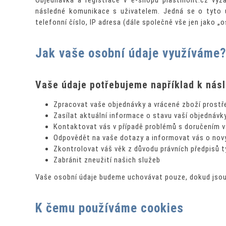
Objednávka a registrace v e-shopu plastmont.cz vyž
následné komunikace s uživatelem. Jedná se o tyto úda
telefonní číslo, IP adresa (dále společně vše jen jako „o
Jak vaše osobní údaje využíváme?
Vaše údaje potřebujeme například k násl
Zpracovat vaše objednávky a vrácené zboží prostře
Zasílat aktuální informace o stavu vaší objednávk
Kontaktovat vás v případě problémů s doručením 
Odpovědět na vaše dotazy a informovat vás o no
Zkontrolovat váš věk z důvodu právních předpisů t
Zabránit zneužití našich služeb
Vaše osobní údaje budeme uchovávat pouze, dokud jsou
K čemu používáme cookies