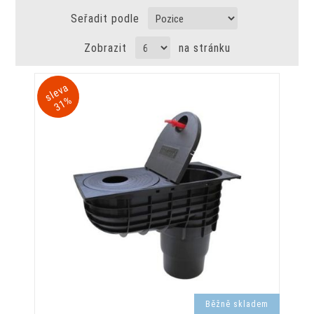
Seřadit podle
Zobrazit
na stránku
sl
e
v
a
3
1
%
Běžně skladem