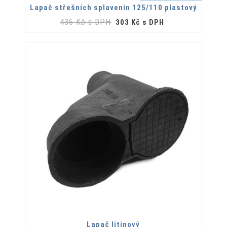
Lapač střešních splavenin 125/110 plastový
436 Kč s DPH
303 Kč s DPH
Lapač litinový